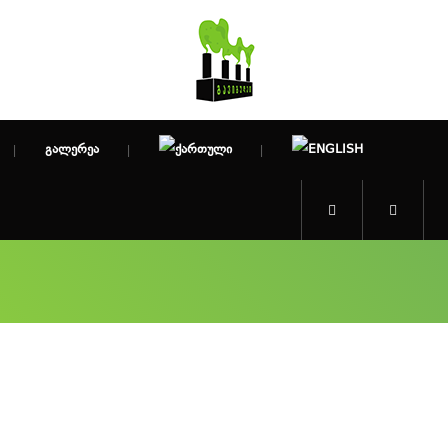
ᲒᲐᲚᲔᲠᲔᲐ